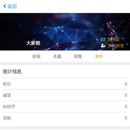
返回
点击重新加载
发消息
大家都
加为好友
好友
主题
回复
资料
统计信息
积分
0
威望
0
街拍币
0
贡献
0