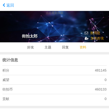
返回
点击重新加载
发消息
街拍太郎
加为好友
好友
主题
回复
资料
统计信息
积分
481145
威望
0
街拍币
460133
贡献
0