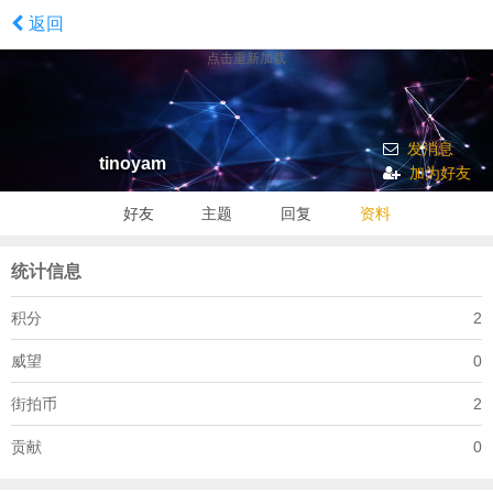
返回
点击重新加载
发消息
tinoyam
加为好友
好友
主题
回复
资料
统计信息
积分
2
威望
0
街拍币
2
贡献
0