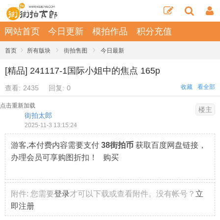
网站首页
今日更新
模拍作品
积分充值
›
›
›
首页
所有版块
街拍售图
今日最新
[精品] 241117-1国际小姐中的焦点 165p
收藏
看全部
查看:
2435
回复:
0
点击重新加载
楼主
街拍太郎
2025-11-3 13:15:24
游客,本付费内容需要支付
38街拍币
获取百度网盘链接，
办理会员可享购图折扣！ 购买
附件:
您需要
登录
才可以下载或查看附件。没有帐号？
立
即注册