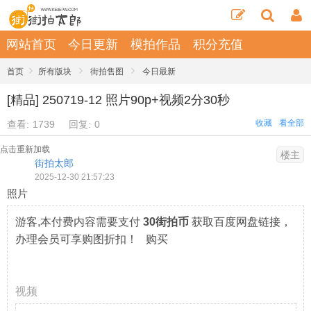
网站首页
今日更新
模拍作品
积分充值
›
›
›
首页
所有版块
街拍售图
今日最新
[精品] 250719-12 照片90p+视频2分30秒
收藏
看全部
查看:
1739
回复:
0
点击重新加载
楼主
街拍太郎
2025-12-30 21:57:23
照片
游客,本付费内容需要支付
30街拍币
获取百度网盘链接，
办理会员可享购图折扣！ 购买
视频