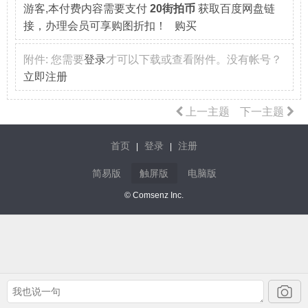
游客,本付费内容需要支付
20街拍币
获取百度网盘链
接，办理会员可享购图折扣！ 购买
附件:
您需要
登录
才可以下载或查看附件。没有帐号？
立即注册
上一主题
下一主题
首页
登录
注册
|
|
简易版
触屏版
电脑版
© Comsenz Inc.