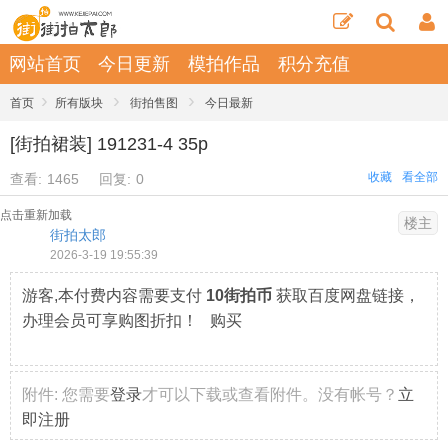
网站首页
今日更新
模拍作品
积分充值
›
›
›
首页
所有版块
街拍售图
今日最新
[街拍裙装] 191231-4 35p
收藏
看全部
查看:
1465
回复:
0
点击重新加载
楼主
街拍太郎
2026-3-19 19:55:39
游客,本付费内容需要支付
10街拍币
获取百度网盘链接，
办理会员可享购图折扣！ 购买
附件:
您需要
登录
才可以下载或查看附件。没有帐号？
立
即注册