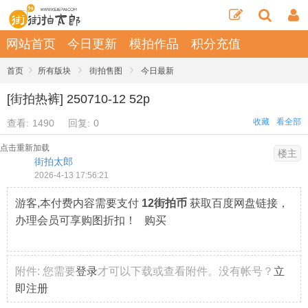
网站首页
今日更新
模拍作品
积分充值
›
›
›
首页
所有版块
街拍售图
今日最新
[街拍热裤] 250710-12 52p
收藏
看全部
查看:
1490
回复:
0
点击重新加载
楼主
街拍太郎
2026-4-13 17:56:21
游客,本付费内容需要支付
12街拍币
获取百度网盘链接，
办理会员可享购图折扣！ 购买
附件:
您需要
登录
才可以下载或查看附件。没有帐号？
立
即注册