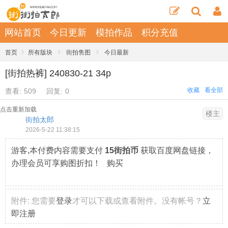
网站首页
今日更新
模拍作品
积分充值
›
›
›
首页
所有版块
街拍售图
今日最新
[街拍热裤] 240830-21 34p
收藏
看全部
查看:
509
回复:
0
点击重新加载
楼主
街拍太郎
2026-5-22 11:38:15
游客,本付费内容需要支付
15街拍币
获取百度网盘链接，
办理会员可享购图折扣！ 购买
附件:
您需要
登录
才可以下载或查看附件。没有帐号？
立
即注册