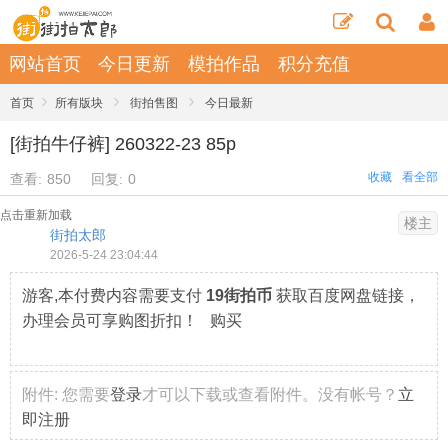
网站首页
今日更新
模拍作品
积分充值
›
›
›
首页
所有版块
街拍售图
今日最新
[街拍牛仔裤] 260322-23 85p
收藏
看全部
查看:
850
回复:
0
点击重新加载
楼主
街拍太郎
2026-5-24 23:04:44
游客,本付费内容需要支付
19街拍币
获取百度网盘链接，
办理会员可享购图折扣！ 购买
附件:
您需要
登录
才可以下载或查看附件。没有帐号？
立
即注册