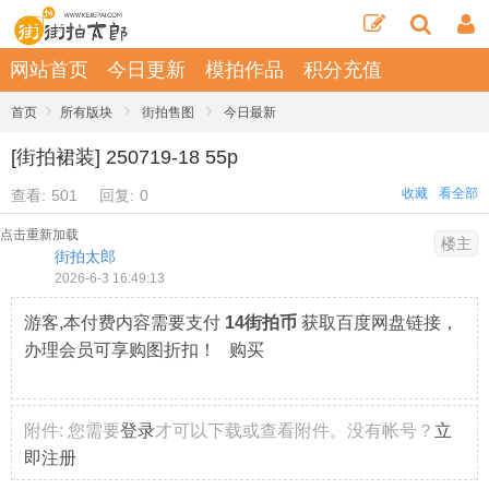
网站首页
今日更新
模拍作品
积分充值
›
›
›
首页
所有版块
街拍售图
今日最新
[街拍裙装] 250719-18 55p
收藏
看全部
查看:
501
回复:
0
点击重新加载
楼主
街拍太郎
2026-6-3 16:49:13
游客,本付费内容需要支付
14街拍币
获取百度网盘链接，
办理会员可享购图折扣！ 购买
附件:
您需要
登录
才可以下载或查看附件。没有帐号？
立
即注册