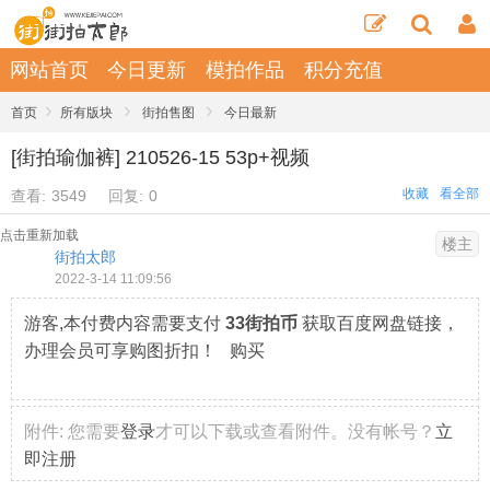
网站首页
今日更新
模拍作品
积分充值
›
›
›
首页
所有版块
街拍售图
今日最新
[街拍瑜伽裤] 210526-15 53p+视频
收藏
看全部
查看:
3549
回复:
0
点击重新加载
楼主
街拍太郎
2022-3-14 11:09:56
游客,本付费内容需要支付
33街拍币
获取百度网盘链接，
办理会员可享购图折扣！ 购买
附件:
您需要
登录
才可以下载或查看附件。没有帐号？
立
即注册