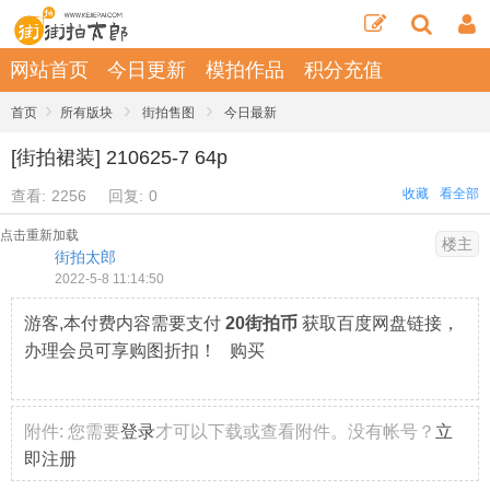
网站首页
今日更新
模拍作品
积分充值
›
›
›
首页
所有版块
街拍售图
今日最新
[街拍裙装] 210625-7 64p
收藏
看全部
查看:
2256
回复:
0
点击重新加载
楼主
街拍太郎
2022-5-8 11:14:50
游客,本付费内容需要支付
20街拍币
获取百度网盘链接，
办理会员可享购图折扣！ 购买
附件:
您需要
登录
才可以下载或查看附件。没有帐号？
立
即注册