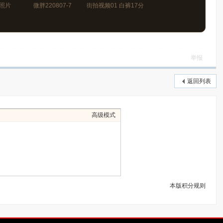
1 照片
微胖220807-7
街拍视频01 白裤17分
频
106p+视频56秒
13秒
举报
返回列表
高级模式
本版积分规则