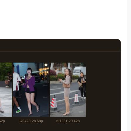
52p
240428-28 68p
191231-20 42p