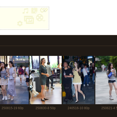
x
250815-19 60p
250830-8 50p
240516-10 80p
250621-4 