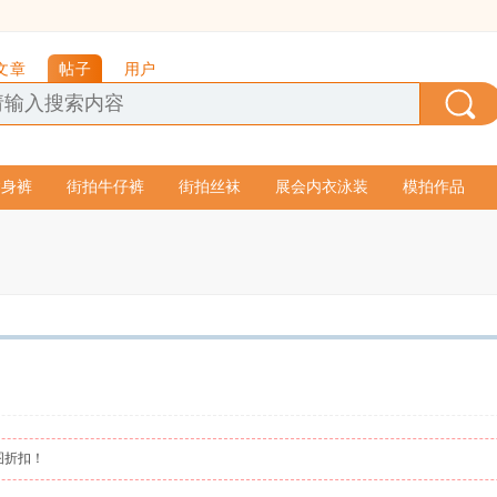
文章
帖子
用户
紧身裤
街拍牛仔裤
街拍丝袜
展会内衣泳装
模拍作品
图折扣！