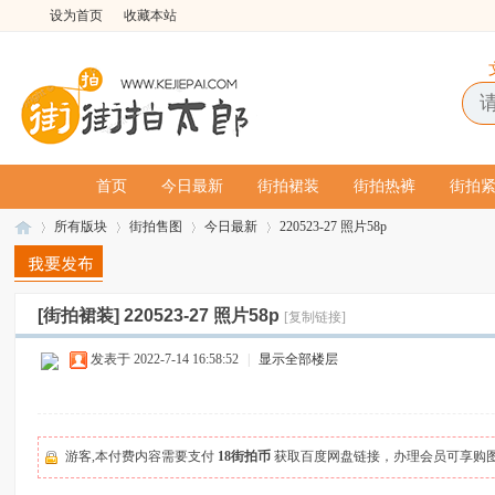
设为首页
收藏本站
首页
今日最新
街拍裙装
街拍热裤
街拍
所有版块
街拍售图
今日最新
220523-27 照片58p
[街拍裙装]
220523-27 照片58p
[复制链接]
街
»
›
›
›
发表于 2022-7-14 16:58:52
|
显示全部楼层
游客,本付费内容需要支付
18街拍币
获取百度网盘链接，办理会员可享购