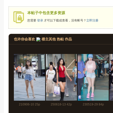
拍
本帖子中包含更多资源
您需要
登录
才可以下载或查看，没有帐号？
立即注册
也许你会喜欢
楼主其他 热帖 作品
太
210906-10 25p
250618-13 42p
230519-29 84p
郎