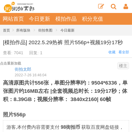
网站首页
今日更新
模拍作品
积分充值
›
›
›
首页
所有版块
街拍售图
今日最新
[模拍作品] 2022.5.29热裤 照片556p+视频19分17秒
收藏
看全部
查看:
7041
回复:
1
点击重新加载
楼主
街拍太郎
2022-7-26 16:46:04
高清原图共计556张，单图分辨率约：9504*6336，单
张图片约16MB左右 |全套视频总时长：19分17秒；体
积：8.39GB；视频分辨率： 3840x2160| 60帧
照片556p
游客,本付费内容需要支付
98街拍币
获取百度网盘链接，