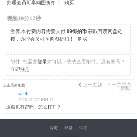
办理会员可享购图折扣！ 购买
视频19分17秒
游客,本付费内容需要支付
89街拍币
获取百度网盘链
接，办理会员可享购图折扣！ 购买
附件:
您需要
登录
才可以下载或查看附件。没有帐号？
立即注册
上一主题
下一主题
点击重新加载
沙发
wxtth
2023-12-22 16:54:14
压缩包有密码，怎么打开？
首页
登录
注册
|
|