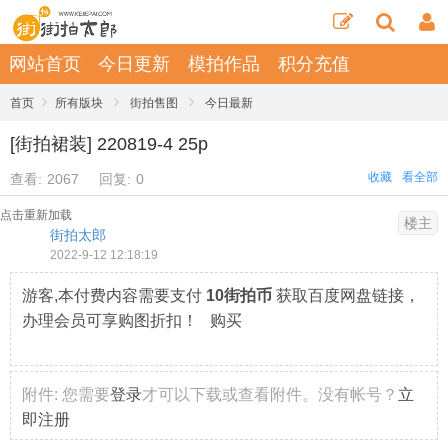
网站首页
今日更新
模拍作品
积分充值
›
›
›
首页
所有版块
街拍售图
今日最新
[街拍裙装] 220819-4 25p
收藏
看全部
查看:
2067
回复:
0
点击重新加载
楼主
街拍太郎
2022-9-12 12:18:19
游客,本付费内容需要支付
10街拍币
获取百度网盘链接，
办理会员可享购图折扣！ 购买
附件:
您需要
登录
才可以下载或查看附件。没有帐号？
立
即注册