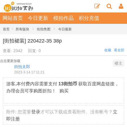
网站首页
今日更新
模拍作品
积分充值
›
›
›
首页
所有版块
街拍售图
今日最新
[街拍裙装] 220422-35 38p
收藏
看全部
查看:
2342
回复:
0
点击重新加载
楼主
街拍太郎
2023-3-14 17:11:21
游客,本付费内容需要支付
13街拍币
获取百度网盘链接，
办理会员可享购图折扣！ 购买
附件:
您需要
登录
才可以下载或查看附件。没有帐号？
立
即注册