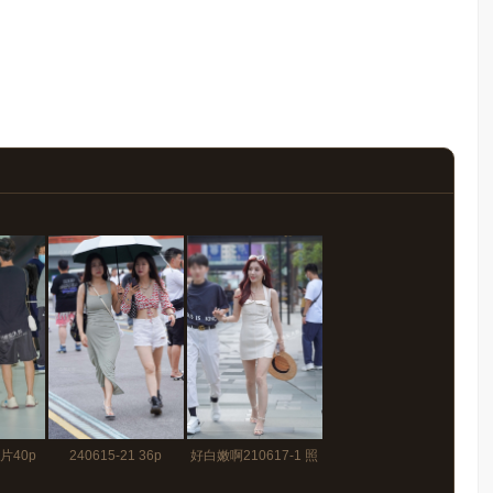
照片40p
240615-21 36p
好白嫩啊210617-1 照
片180p+视频