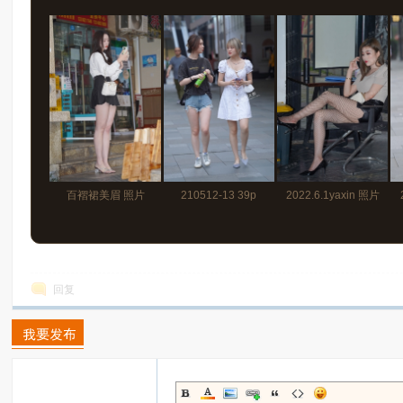
百褶裙美眉 照片
210512-13 39p
2022.6.1yaxin 照片
1047p+视频28分55秒
785p+视频26分59秒
回复