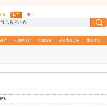
文章
帖子
用户
紧身裤
街拍牛仔裤
街拍丝袜
展会内衣泳装
模拍作品
图折扣！