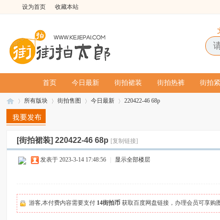
设为首页
收藏本站
首页
今日最新
街拍裙装
街拍热裤
街拍
所有版块
街拍售图
今日最新
220422-46 68p
[街拍裙装]
220422-46 68p
[复制链接]
街
»
›
›
›
发表于 2023-3-14 17:48:56
|
显示全部楼层
游客,本付费内容需要支付
14街拍币
获取百度网盘链接，办理会员可享购