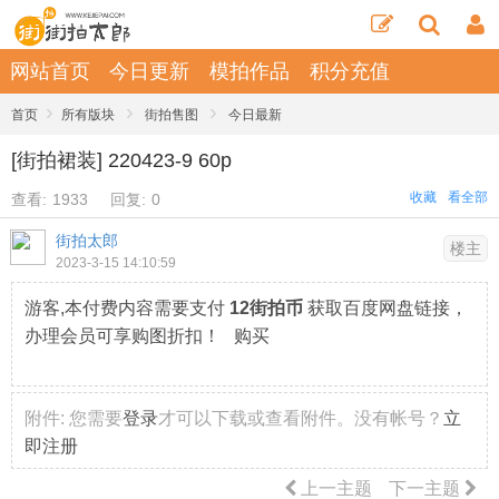
网站首页
今日更新
模拍作品
积分充值
›
›
›
首页
所有版块
街拍售图
今日最新
[街拍裙装] 220423-9 60p
收藏
看全部
查看:
1933
回复:
0
街拍太郎
楼主
2023-3-15 14:10:59
游客,本付费内容需要支付
12街拍币
获取百度网盘链接，
办理会员可享购图折扣！ 购买
附件:
您需要
登录
才可以下载或查看附件。没有帐号？
立
即注册
上一主题
下一主题