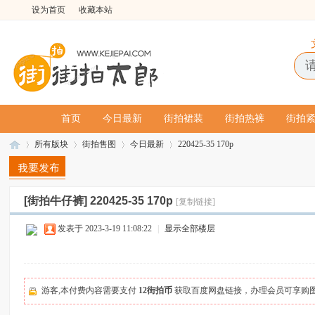
设为首页
收藏本站
首页
今日最新
街拍裙装
街拍热裤
街拍
所有版块
街拍售图
今日最新
220425-35 170p
[街拍牛仔裤]
220425-35 170p
[复制链接]
街
»
›
›
›
发表于 2023-3-19 11:08:22
|
显示全部楼层
游客,本付费内容需要支付
12街拍币
获取百度网盘链接，办理会员可享购