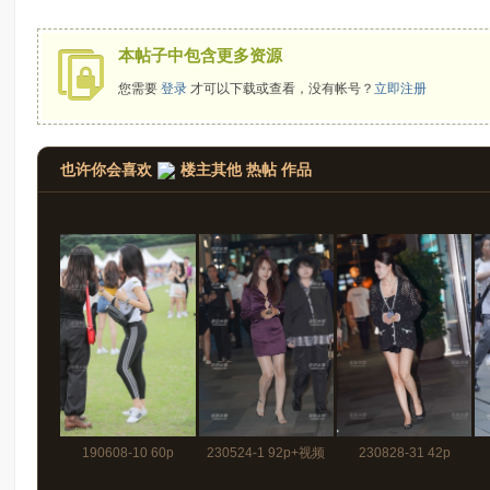
拍
本帖子中包含更多资源
您需要
登录
才可以下载或查看，没有帐号？
立即注册
也许你会喜欢
楼主其他 热帖 作品
太
190608-10 60p
230524-1 92p+视频
230828-31 42p
郎