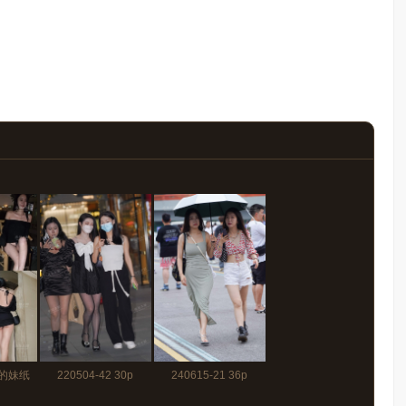
的妹纸
220504-42 30p
240615-21 36p
2分27秒