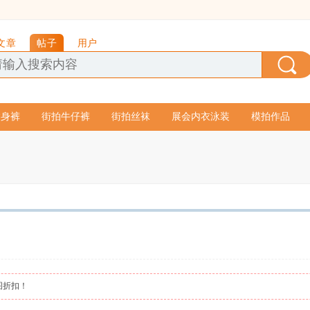
文章
帖子
用户
紧身裤
街拍牛仔裤
街拍丝袜
展会内衣泳装
模拍作品
图折扣！