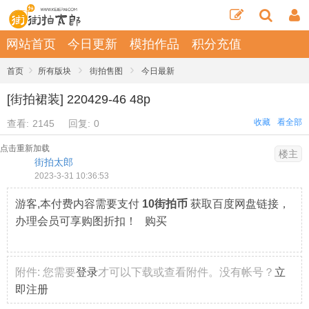
网站首页
今日更新
模拍作品
积分充值
›
›
›
首页
所有版块
街拍售图
今日最新
[街拍裙装] 220429-46 48p
收藏
看全部
查看:
2145
回复:
0
点击重新加载
楼主
街拍太郎
2023-3-31 10:36:53
游客,本付费内容需要支付
10街拍币
获取百度网盘链接，
办理会员可享购图折扣！ 购买
附件:
您需要
登录
才可以下载或查看附件。没有帐号？
立
即注册