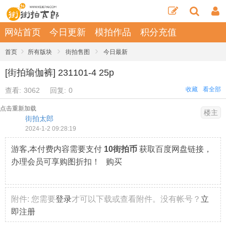
网站首页
今日更新
模拍作品
积分充值
›
›
›
首页
所有版块
街拍售图
今日最新
[街拍瑜伽裤] 231101-4 25p
收藏
看全部
查看:
3062
回复:
0
点击重新加载
楼主
街拍太郎
2024-1-2 09:28:19
游客,本付费内容需要支付
10街拍币
获取百度网盘链接，
办理会员可享购图折扣！ 购买
附件:
您需要
登录
才可以下载或查看附件。没有帐号？
立
即注册