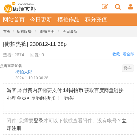
网站首页
今日更新
模拍作品
积分充值
›
›
›
首页
所有版块
街拍售图
今日最新
[街拍热裤] 230812-11 38p
收藏
看全部
查看:
2674
回复:
0
点击重新加载
楼主
街拍太郎
2024-1-10 10:36:28
游客,本付费内容需要支付
14街拍币
获取百度网盘链接，
办理会员可享购图折扣！ 购买
附件:
您需要
登录
才可以下载或查看附件。没有帐号？
立
即注册