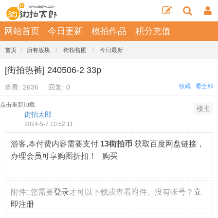
网站首页
今日更新
模拍作品
积分充值
›
›
›
首页
所有版块
街拍售图
今日最新
[街拍热裤] 240506-2 33p
收藏
看全部
查看:
2636
回复:
0
点击重新加载
楼主
街拍太郎
2024-5-7 10:52:11
游客,本付费内容需要支付
13街拍币
获取百度网盘链接，
办理会员可享购图折扣！ 购买
附件:
您需要
登录
才可以下载或查看附件。没有帐号？
立
即注册