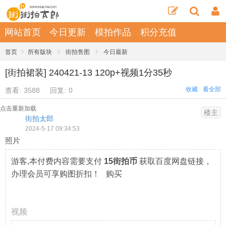
网站首页
今日更新
模拍作品
积分充值
›
›
›
首页
所有版块
街拍售图
今日最新
[街拍裙装] 240421-13 120p+视频1分35秒
收藏
看全部
查看:
3588
回复:
0
点击重新加载
楼主
街拍太郎
2024-5-17 09:34:53
照片
游客,本付费内容需要支付
15街拍币
获取百度网盘链接，
办理会员可享购图折扣！ 购买
视频