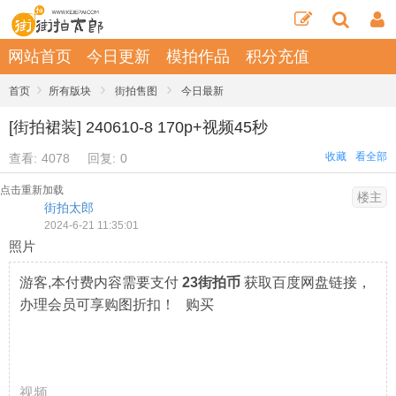
网站首页
今日更新
模拍作品
积分充值
›
›
›
首页
所有版块
街拍售图
今日最新
[街拍裙装] 240610-8 170p+视频45秒
收藏
看全部
查看:
4078
回复:
0
点击重新加载
楼主
街拍太郎
2024-6-21 11:35:01
照片
游客,本付费内容需要支付
23街拍币
获取百度网盘链接，
办理会员可享购图折扣！ 购买
视频