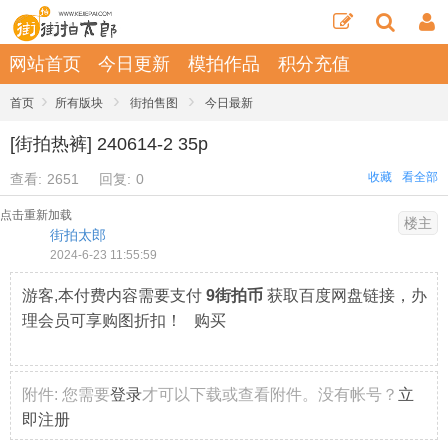
网站首页
今日更新
模拍作品
积分充值
›
›
›
首页
所有版块
街拍售图
今日最新
[街拍热裤] 240614-2 35p
收藏
看全部
查看:
2651
回复:
0
点击重新加载
楼主
街拍太郎
2024-6-23 11:55:59
游客,本付费内容需要支付
9街拍币
获取百度网盘链接，办
理会员可享购图折扣！ 购买
附件:
您需要
登录
才可以下载或查看附件。没有帐号？
立
即注册