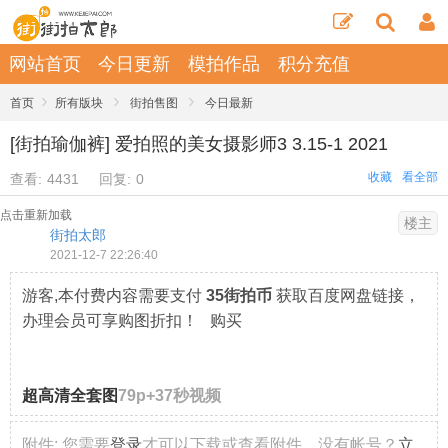
网站首页
今日更新
模拍作品
积分充值
›
›
›
首页
所有版块
街拍售图
今日最新
[街拍瑜伽裤] 爱拍照的美女摄影师3 3.15-1 2021
收藏
看全部
查看:
4431
回复:
0
点击重新加载
楼主
街拍太郎
2021-12-7 22:26:40
游客,本付费内容需要支付
35街拍币
获取百度网盘链接，
办理会员可享购图折扣！ 购买
超高清全套图
79p+37秒视频
附件:
您需要
登录
才可以下载或查看附件。没有帐号？
立