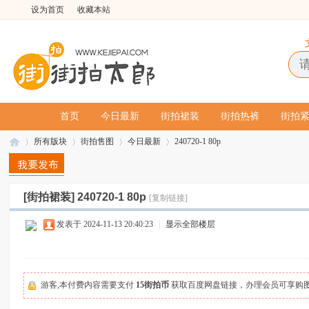
设为首页
收藏本站
首页
今日最新
街拍裙装
街拍热裤
街拍
所有版块
街拍售图
今日最新
240720-1 80p
[街拍裙装]
240720-1 80p
[复制链接]
街
»
›
›
›
发表于 2024-11-13 20:40:23
|
显示全部楼层
游客,本付费内容需要支付
15街拍币
获取百度网盘链接，办理会员可享购