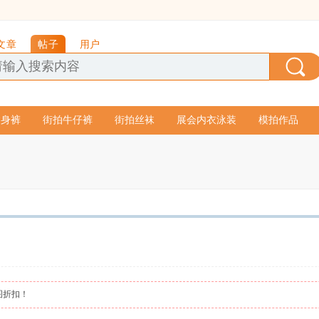
文章
帖子
用户
紧身裤
街拍牛仔裤
街拍丝袜
展会内衣泳装
模拍作品
图折扣！