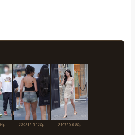
54p
230812-5 120p
240720-9 80p