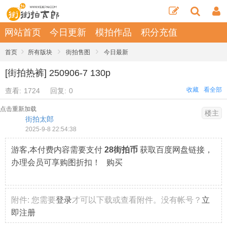
网站首页
今日更新
模拍作品
积分充值
›
›
›
首页
所有版块
街拍售图
今日最新
[街拍热裤] 250906-7 130p
收藏
看全部
查看:
1724
回复:
0
点击重新加载
楼主
街拍太郎
2025-9-8 22:54:38
游客,本付费内容需要支付
28街拍币
获取百度网盘链接，
办理会员可享购图折扣！ 购买
附件:
您需要
登录
才可以下载或查看附件。没有帐号？
立
即注册