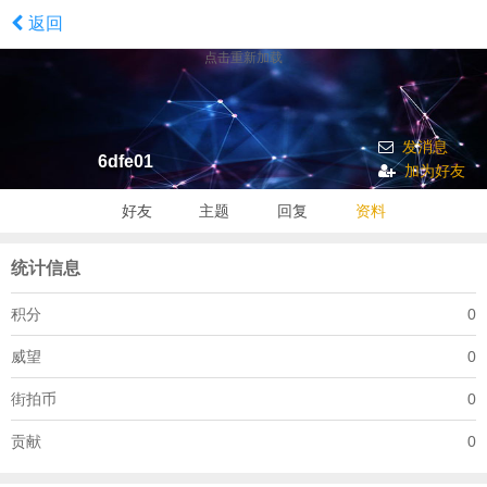
返回
点击重新加载
发消息
6dfe01
加为好友
好友
主题
回复
资料
统计信息
积分
0
威望
0
街拍币
0
贡献
0