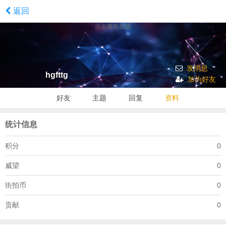
返回
点击重新加载
发消息
hgfttg
加为好友
好友
主题
回复
资料
统计信息
积分
0
威望
0
街拍币
0
贡献
0