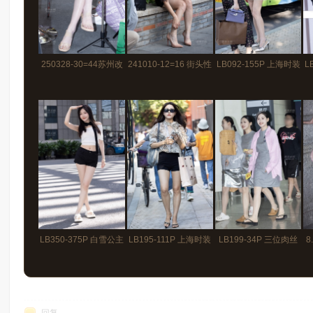
250328-30=44苏州改
241010-12=16 街头性
LB092-155P 上海时装
L
装-网红车模数羊超白
感熟女美腿
周-身材好到爆炸的瑞
展
皙光滑玉腿坐姿二郎腿
幸美胸少妇VOL.2
LB350-375P 白雪公主
LB195-111P 上海时装
LB199-34P 三位肉丝
8
大瑞瑞上海车展珍藏版
周-偶遇气质美腿少妇
美腿礼仪小姐对我笑
底
外拍套图