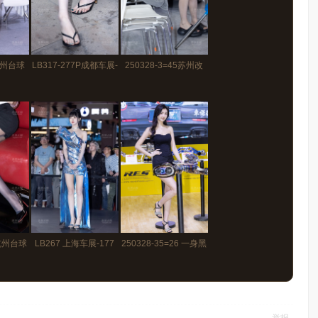
 杭州台球
LB317-277P成都车展-
250328-3=45苏州改
丰满美腿
百万网红175车模粥粥
装-网红车模露露子坐
酱的玉足【图➕视频...
姿直播
 杭州台球
LB267 上海车展-177
250328-35=26 一身黑
长腿网红
甜妹小玥玥的极品美腿
色穿搭的性感美腿车模
na
玉足【套图+视频】