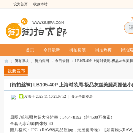
设为首页
收藏本站
首页
今日最新
街拍裙装
街拍热裤
街拍
所有版块
街拍售图
今日最新
LB105-40P 上海时装周-极品灰丝美腿
[街拍丝袜]
LB105-40P 上海时装周-极品灰丝美腿高颜值
街
»
›
›
›
发表于 2025-11-16 21:07:52
|
显示全部楼层
原图√单张照片超大分辨率：5464×8192（约4500万像素）
全套无水印原图张数:40
照片格式：JPG（RAW转高品质jpg，无磨皮降噪）【如需购买R