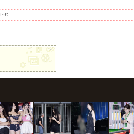
图折扣！
x