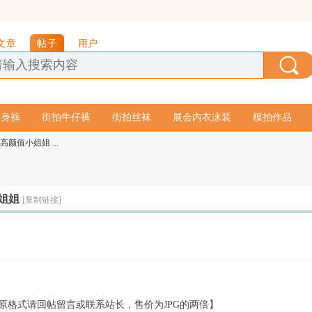
文章
帖子
用户
紧身裤
街拍牛仔裤
街拍丝袜
展会内衣泳装
模拍作品
高颜值小姐姐 ...
小姐姐
[复制链接]
AW原格式请回帖留言或联系站长，售价为JPG的两倍】