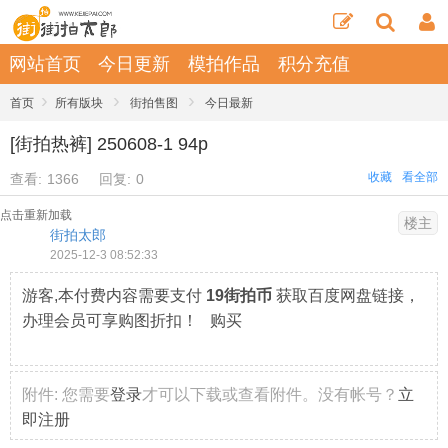
网站首页
今日更新
模拍作品
积分充值
›
›
›
首页
所有版块
街拍售图
今日最新
[街拍热裤] 250608-1 94p
收藏
看全部
查看:
1366
回复:
0
点击重新加载
楼主
街拍太郎
2025-12-3 08:52:33
游客,本付费内容需要支付
19街拍币
获取百度网盘链接，
办理会员可享购图折扣！ 购买
附件:
您需要
登录
才可以下载或查看附件。没有帐号？
立
即注册