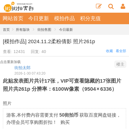
网站首页
今日更新
模拍作品
积分充值
›
›
›
首页
所有版块
街拍售图
今日最新
[模拍作品] 2024.11.2柔粉倩影 照片261p
收藏
看全部
查看:
12431
回复:
40
点击重新加载
楼主
街拍太郎
2026-1-30 07:43:20
此贴发表图片共计
17
张，VIP可查看隐藏的17张图片
照片共261p 分辨率：6100W像素（9504 × 6336）
照片
游客,本付费内容需要支付
50街拍币
获取百度网盘链接，
办理会员可享购图折扣！ 购买