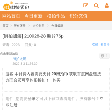
网站首页
今日更新
模拍作品
积分充值
›
›
›
首页
所有版块
街拍售图
今日最新
[街拍裙装] 210928-28 照片76p
收藏
看全部
查看:
2223
回复:
0
点击重新加载
楼主
街拍太郎
2022-3-3 11:56:30
游客,本付费内容需要支付
20街拍币
获取百度网盘链接，
办理会员可享购图折扣！ 购买
附件:
您需要
登录
才可以下载或查看附件。没有帐号？
立
即注册