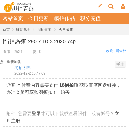
网站首页
今日更新
模拍作品
积分充值
›
›
›
首页
所有版块
街拍售图
今日最新
[街拍热裤] 290 7.10-3 2020 74p
收藏
看全部
查看:
2521
回复:
0
点击重新加载
楼主
街拍太郎
2022-12-2 15:47:09
游客,本付费内容需要支付
18街拍币
获取百度网盘链接，
办理会员可享购图折扣！ 购买
附件:
您需要
登录
才可以下载或查看附件。没有帐号？
立
即注册