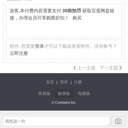
游客,本付费内容需要支付
30街拍币
获取百度网盘链
接，办理会员可享购图折扣！ 购买
附件:
您需要
登录
才可以下载或查看附件。没有帐号？
立即注册
上一主题
下一主题
首页
登录
注册
|
|
简易版
触屏版
电脑版
© Comsenz Inc.