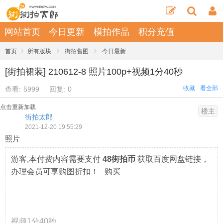
网站首页
今日更新
模拍作品
积分充值
›
›
›
首页
所有版块
街拍售图
今日最新
[街拍裙装] 210612-8 照片100p+视频1分40秒
收藏
看全部
查看:
5999
回复:
0
点击重新加载
楼主
街拍太郎
2021-12-20 19:55:29
照片
游客,本付费内容需要支付
48街拍币
获取百度网盘链接，
办理会员可享购图折扣！ 购买
视频1分40秒