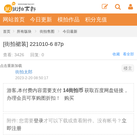
网站首页
今日更新
模拍作品
积分充值
›
›
›
首页
所有版块
街拍售图
今日最新
[街拍裙装] 221010-6 87p
收藏
看全部
查看:
3426
回复:
0
点击重新加载
楼主
街拍太郎
2023-2-20 08:50:17
游客,本付费内容需要支付
14街拍币
获取百度网盘链接，
办理会员可享购图折扣！ 购买
附件:
您需要
登录
才可以下载或查看附件。没有帐号？
立
即注册