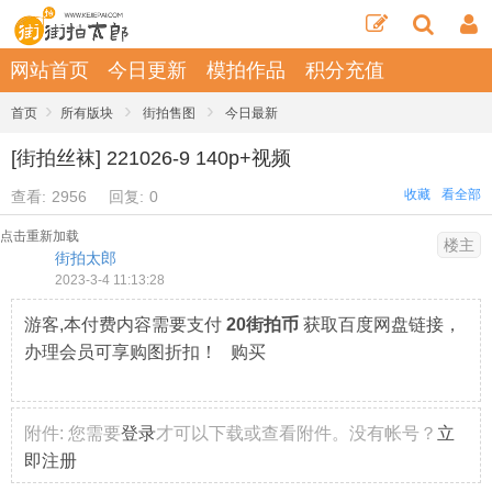
网站首页
今日更新
模拍作品
积分充值
›
›
›
首页
所有版块
街拍售图
今日最新
[街拍丝袜] 221026-9 140p+视频
收藏
看全部
查看:
2956
回复:
0
点击重新加载
楼主
街拍太郎
2023-3-4 11:13:28
游客,本付费内容需要支付
20街拍币
获取百度网盘链接，
办理会员可享购图折扣！ 购买
附件:
您需要
登录
才可以下载或查看附件。没有帐号？
立
即注册