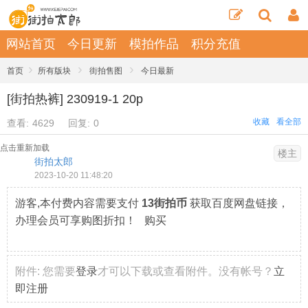
网站首页
今日更新
模拍作品
积分充值
›
›
›
首页
所有版块
街拍售图
今日最新
[街拍热裤] 230919-1 20p
收藏
看全部
查看:
4629
回复:
0
点击重新加载
楼主
街拍太郎
2023-10-20 11:48:20
游客,本付费内容需要支付
13街拍币
获取百度网盘链接，
办理会员可享购图折扣！ 购买
附件:
您需要
登录
才可以下载或查看附件。没有帐号？
立
即注册