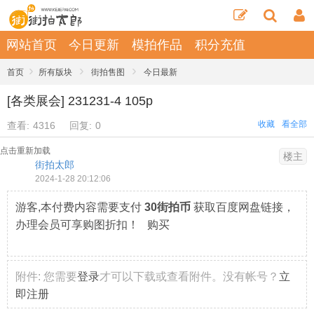
网站首页
今日更新
模拍作品
积分充值
›
›
›
首页
所有版块
街拍售图
今日最新
[各类展会] 231231-4 105p
收藏
看全部
查看:
4316
回复:
0
点击重新加载
楼主
街拍太郎
2024-1-28 20:12:06
游客,本付费内容需要支付
30街拍币
获取百度网盘链接，
办理会员可享购图折扣！ 购买
附件:
您需要
登录
才可以下载或查看附件。没有帐号？
立
即注册