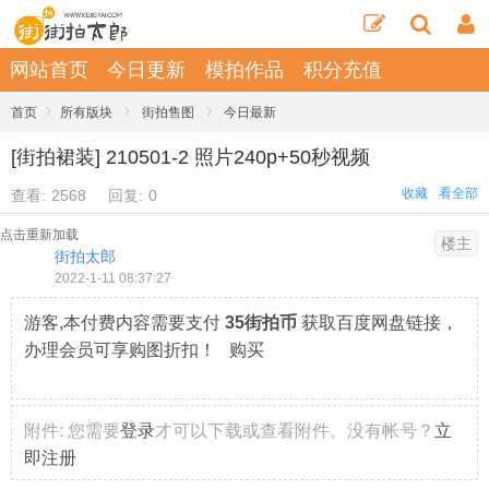
网站首页
今日更新
模拍作品
积分充值
›
›
›
首页
所有版块
街拍售图
今日最新
[街拍裙装] 210501-2 照片240p+50秒视频
收藏
看全部
查看:
2568
回复:
0
点击重新加载
楼主
街拍太郎
2022-1-11 08:37:27
游客,本付费内容需要支付
35街拍币
获取百度网盘链接，
办理会员可享购图折扣！ 购买
附件:
您需要
登录
才可以下载或查看附件。没有帐号？
立
即注册