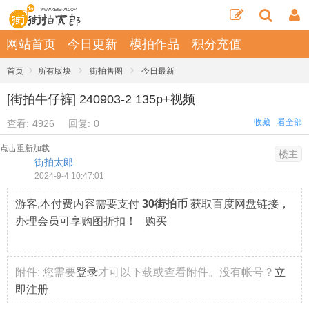
网站首页
今日更新
模拍作品
积分充值
›
›
›
首页
所有版块
街拍售图
今日最新
[街拍牛仔裤] 240903-2 135p+视频
收藏
看全部
查看:
4926
回复:
0
点击重新加载
楼主
街拍太郎
2024-9-4 10:47:01
游客,本付费内容需要支付
30街拍币
获取百度网盘链接，
办理会员可享购图折扣！ 购买
附件:
您需要
登录
才可以下载或查看附件。没有帐号？
立
即注册