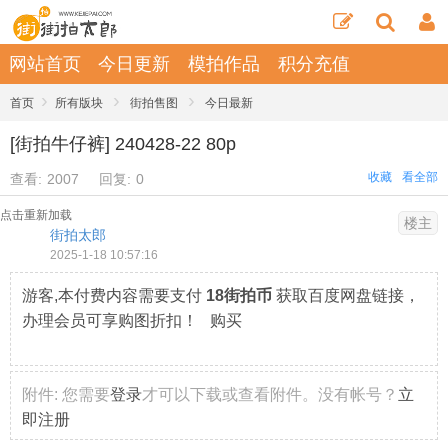
网站首页
今日更新
模拍作品
积分充值
›
›
›
首页
所有版块
街拍售图
今日最新
[街拍牛仔裤] 240428-22 80p
收藏
看全部
查看:
2007
回复:
0
点击重新加载
楼主
街拍太郎
2025-1-18 10:57:16
游客,本付费内容需要支付
18街拍币
获取百度网盘链接，
办理会员可享购图折扣！ 购买
附件:
您需要
登录
才可以下载或查看附件。没有帐号？
立
即注册