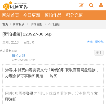
网站首页
今日更新
模拍作品
积分充值
›
›
›
首页
所有版块
街拍售图
今日最新
[街拍裙装] 220927-36 56p
收藏
看全部
查看:
2113
回复:
0
点击重新加载
楼主
街拍太郎
2023-2-2 09:17:31
游客,本付费内容需要支付
10街拍币
获取百度网盘链接，
办理会员可享购图折扣！ 购买
附件:
您需要
登录
才可以下载或查看附件。没有帐号？
立
即注册