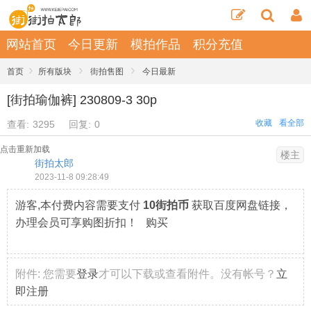
网站首页
今日更新
模拍作品
积分充值
›
›
›
首页
所有版块
街拍售图
今日最新
[街拍瑜伽裤] 230809-3 30p
收藏
看全部
查看:
3295
回复:
0
点击重新加载
楼主
街拍太郎
2023-11-8 09:28:49
游客,本付费内容需要支付
10街拍币
获取百度网盘链接，
办理会员可享购图折扣！ 购买
附件:
您需要
登录
才可以下载或查看附件。没有帐号？
立
即注册