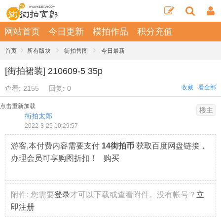
网站首页
今日更新
模拍作品
积分充值
›
›
›
首页
所有版块
街拍售图
今日最新
[街拍裙装] 210609-5 35p
收藏
看全部
查看:
2155
回复:
0
点击重新加载
楼主
街拍太郎
2022-3-25 10:29:57
游客,本付费内容需要支付
14街拍币
获取百度网盘链接，
办理会员可享购图折扣！ 购买
附件:
您需要
登录
才可以下载或查看附件。没有帐号？
立
即注册