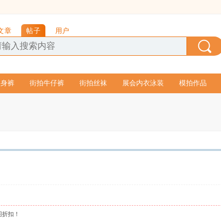
文章
帖子
用户
紧身裤
街拍牛仔裤
街拍丝袜
展会内衣泳装
模拍作品
图折扣！