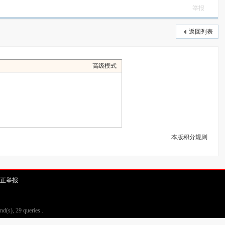
举报
返回列表
高级模式
本版积分规则
正举报
d(s), 29 queries .