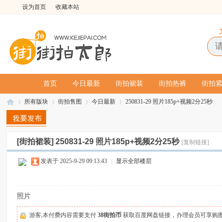
设为首页
收藏本站
首页
今日最新
街拍裙装
街拍热裤
街拍
所有版块
街拍售图
今日最新
250831-29 照片185p+视频2分25秒
[街拍裙装]
250831-29 照片185p+视频2分25秒
[复制链接]
街
»
›
›
›
发表于 2025-9-29 09:13:43
|
显示全部楼层
照片
游客,本付费内容需要支付
38街拍币
获取百度网盘链接，办理会员可享购