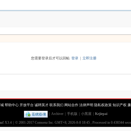
您需要登录后才可以回帖
登录
|
立即注册
商城
帮助中心
开放平台
诚聘英才
联系我们
网站合作
法律声明
隐私权政策
知识产权
廉
|
Archiver
|
手机版
|
小黑屋
|
Kejiepai
uz!
X3.4
|
© 2001-2017
Comsenz Inc.
GMT+8, 2026-8-8 18:45
, Processed in 0.438344 secon