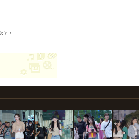
图折扣！
x