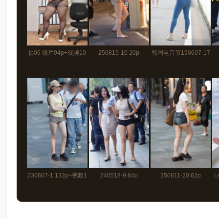
jp06 照片94p+视频10
250815-10 20p
韩国电音节190607-17
分34秒
56p
230607-1 132p+视频1
240518-9 84p
250611-20 62p
L
分40秒