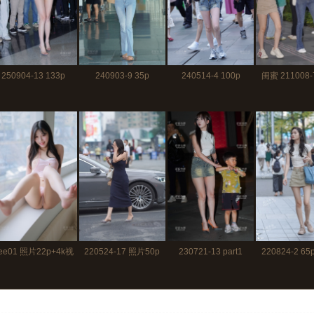
250904-13 133p
240903-9 35p
240514-4 100p
闺蜜 211008
55p
ee01 照片22p+4k视
220524-17 照片50p
230721-13 part1
220824-2 6
频1分37秒
126p+视频3分07秒